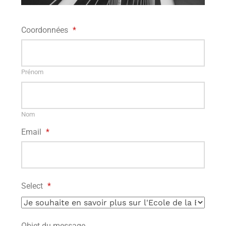
Coordonnées
*
Prénom
Nom
Email
*
Select
*
Objet du message